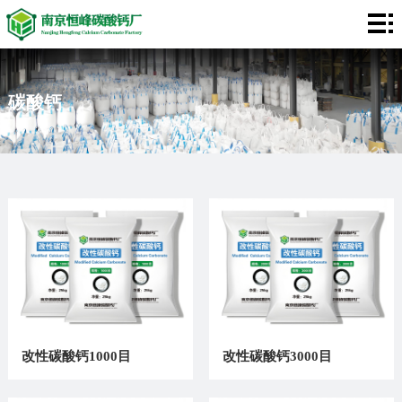
网
站
碳
碳酸钙
首
酸
膨
页
钙
润
关
土
于
客
我
户
应
们
案
用
视
例
领
频
新
域
中
闻
联
改性碳酸钙1000目
改性碳酸钙3000目
心
资
系