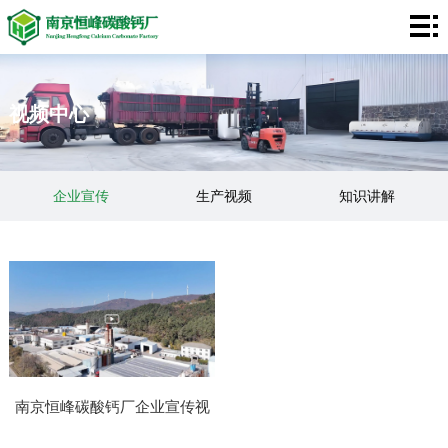
网
站
碳
视频中心
首
酸
膨
页
钙
润
关
企业宣传
生产视频
知识讲解
土
于
客
我
户
应
们
案
用
视
例
领
频
新
域
中
闻
联
南京恒峰碳酸钙厂企业宣传视
心
资
系