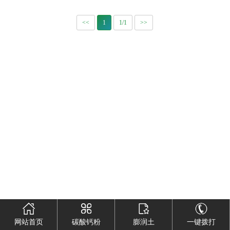
频
讯
我
<<
1
1/1
>>
们
网站首页
碳酸钙粉
膨润土
一键拨打