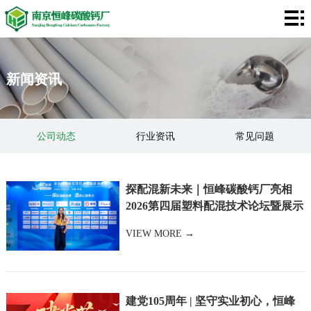
网
站
碳
新闻资讯
首
酸
膨
页
钙
润
关
公司动态
行业资讯
常见问题
土
于
客
钙粉知识
我
户
应
探配混新未来｜恒峰碳酸钙厂亮相
们
2026第四届塑料配混技术论坛暨展示
案
用
视
会
VIEW MORE →
例
领
频
新
域
中
闻
联
心
建党105周年 | 坚守实业初心，恒峰
资
系