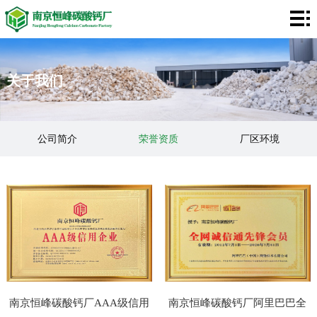
网
站
碳
关于我们
首
酸
膨
页
钙
润
关
公司简介
荣誉资质
厂区环境
土
于
客
生产设备
我
户
应
们
案
用
视
例
领
频
新
域
中
闻
联
南京恒峰碳酸钙厂AAA级信用
南京恒峰碳酸钙厂阿里巴巴全
心
资
系