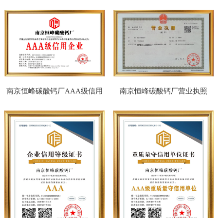
讯
我
企业
网诚信通证书
们
南京恒峰碳酸钙厂AAA级信用
南京恒峰碳酸钙厂营业执照
企业