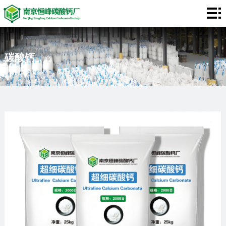
网
站
碳
碳酸钙
首
酸
膨
页
钙
润
关
土
于
客
我
户
应
们
案
用
视
例
领
频
新
域
中
闻
联
心
资
系