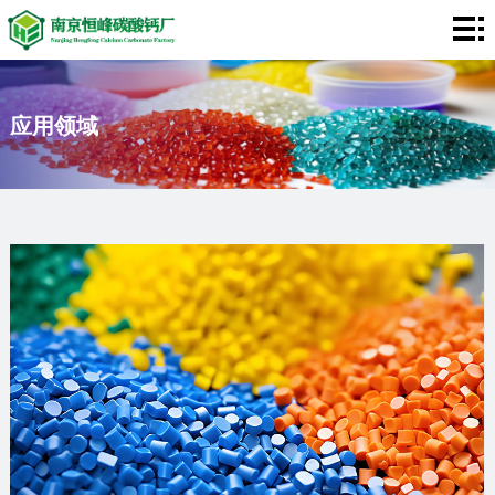
网
站
碳
应用领域
首
酸
膨
页
钙
润
关
土
于
客
我
户
应
们
案
用
视
例
领
频
新
域
中
闻
联
心
资
系