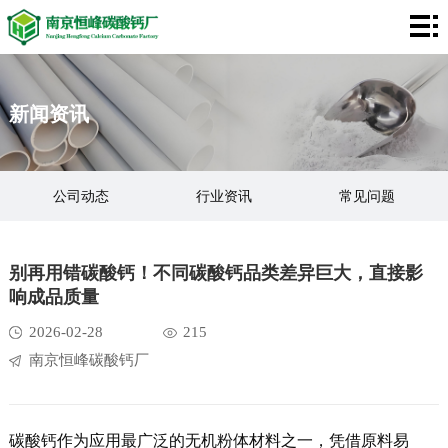
网
站
碳
新闻资讯
首
酸
膨
页
钙
润
关
公司动态
行业资讯
常见问题
土
于
客
钙粉知识
我
户
应
别再用错碳酸钙！不同碳酸钙品类差异巨大，直接影
响成品质量
们
案
用
视
2026-02-28
215
例
领
频
新
南京恒峰碳酸钙厂
域
中
闻
联
心
资
系
碳酸钙作为应用最广泛的无机粉体材料之一，凭借原料易